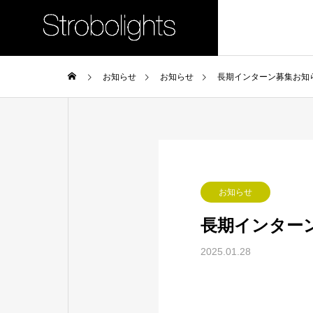
お知らせ
お知らせ
長期インターン募集お知
COMPANY
企業理念
企業理念につい
会社情報
SERVICE
お知らせ
事業内容
長期インター
2025.01.28
企業向け
"キャリア"
支援