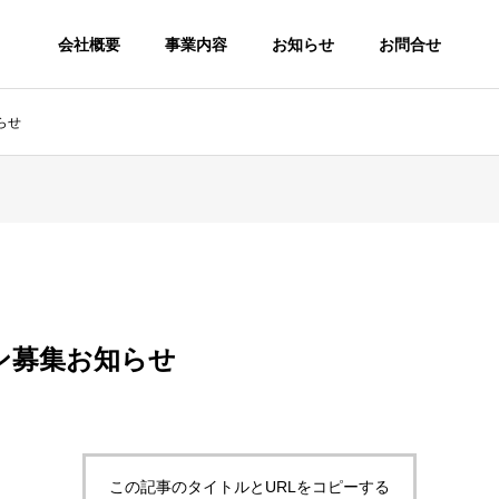
会社概要
事業内容
お知らせ
お問合せ
らせ
代表挨拶
てご紹介します
代表からのご挨拶と略歴紹介です
ン募集お知らせ
学校法人向け
に関するコンテンツ開発
キャリア教育、就活支援
この記事のタイトルとURLをコピーする