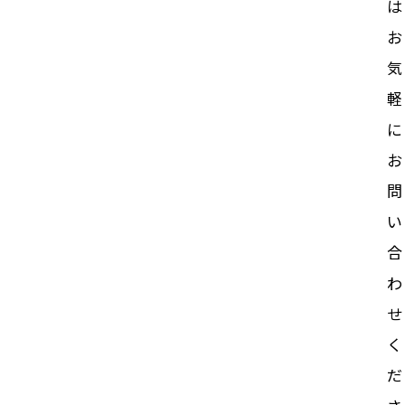
は
お
気
軽
に
お
問
い
合
わ
せ
く
だ