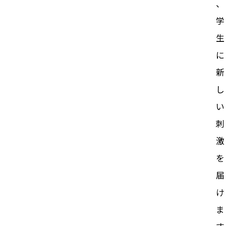
、
学
生
に
新
し
い
刺
激
を
届
け
ま