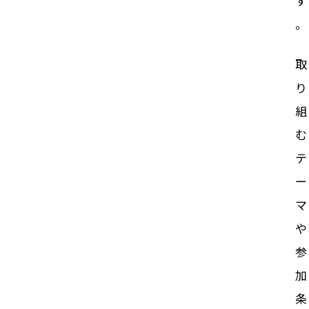
す
。
取
り
組
む
テ
ー
マ
や
参
加
条