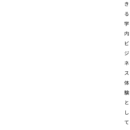
き
る
学
内
ビ
ジ
ネ
ス
体
験
と
し
て