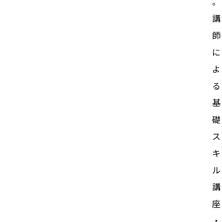
。
講
師
に
よ
る
基
礎
ス
キ
ル
講
座
・