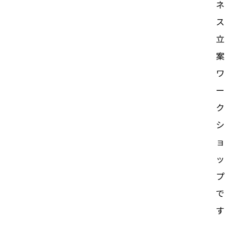
ネ
ス
立
案
ワ
ー
ク
シ
ョ
ッ
プ
で
す