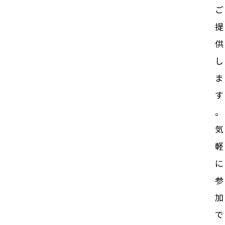
ご
提
供
し
ま
す
。
気
軽
に
参
加
で