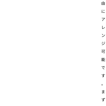
由
に
ア
レ
ン
ジ
可
能
で
す
。
ま
ず