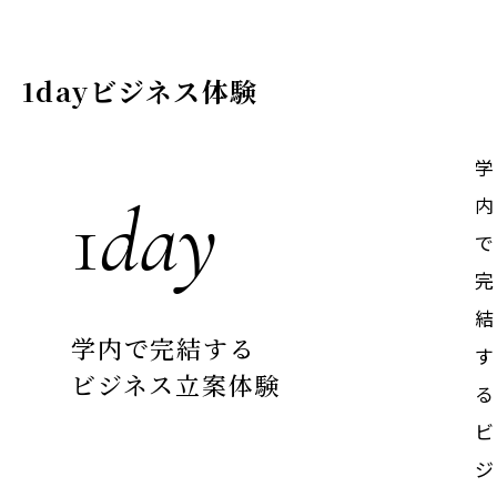
1dayビジネス体験
学
1
day
内
で
完
結
ALL-IN-ONE WORKSHOP
学内で完結する
す
ビジネス立案体験
る
ビ
ジ