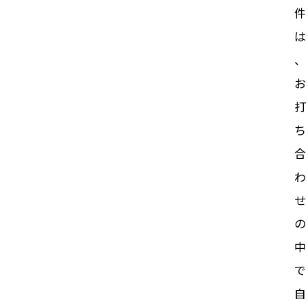
件
は
、
お
打
ち
合
わ
せ
の
中
で
自